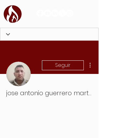
Más acciones
Seguir
jose antonio guerrero martinez