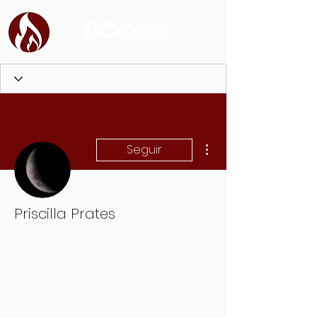
Más acciones
Seguir
Priscilla Prates