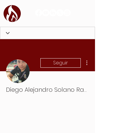
Más acciones
Seguir
Diego Alejandro Solano Ramirez